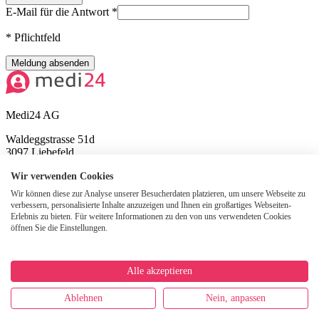
E-Mail für die Antwort
*
* Pflichtfeld
Meldung absenden
Medi24 AG
Waldeggstrasse 51d
3097 Liebefeld
Tel:
+41 31 340 05 00
Wir verwenden Cookies
Wir können diese zur Analyse unserer Besucherdaten platzieren, um unsere Webseite zu
ZSR O388902
verbessern, personalisierte Inhalte anzuzeigen und Ihnen ein großartiges Webseiten-
Erlebnis zu bieten. Für weitere Informationen zu den von uns verwendeten Cookies
Handelsregisternummer
öffnen Sie die Einstellungen.
CHE-101.216.589
Alle akzeptieren
Jobs & Karriere
Datenschutz virtuelle Arztpraxis
Datenschutz
Für Patient:innen
Für Partner:innen
Ablehnen
Nein, anpassen
© Medi24 AG 2026. Alle Rechte vorbehalten.