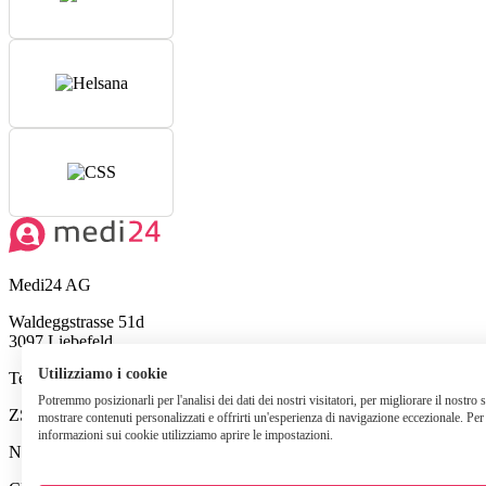
Medi24 AG
Waldeggstrasse 51d
3097 Liebefeld
Utilizziamo i cookie
Tel:
+41 31 340 05 00
Potremmo posizionarli per l'analisi dei dati dei nostri visitatori, per migliorare il nostro 
ZSR O388902
mostrare contenuti personalizzati e offrirti un'esperienza di navigazione eccezionale. Per 
informazioni sui cookie utilizziamo aprire le impostazioni.
Numero di registro di commercio